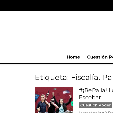
Home
Cuestión P
Etiqueta: Fiscalía. P
#¡RePaila! L
Escobar
Cuestión Poder
La senadora María Fern