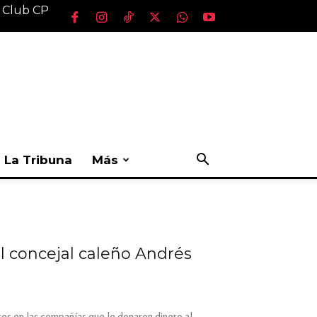
l Club CP
La Tribuna
Más
el concejal caleño Andrés
res en las compañías que le donaron dinero al