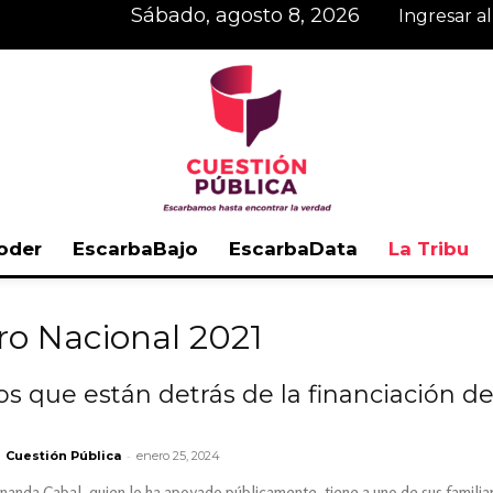
sábado, agosto 8, 2026
Ingresar a
oder
EscarbaBajo
EscarbaData
La Tribu
Cuestión
aro Nacional 2021
os que están detrás de la financiación d
Pública
-
Cuestión Pública
enero 25, 2024
anda Cabal, quien lo ha apoyado públicamente, tiene a uno de sus familia