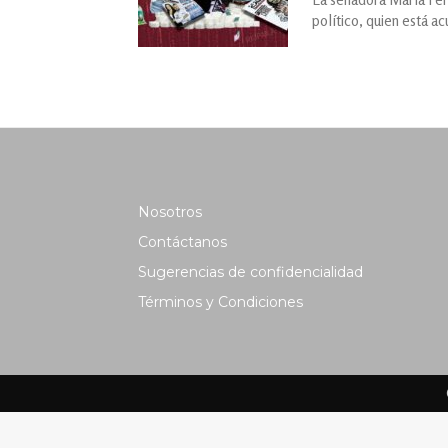
político, quien está ac
Nosotros
Contáctanos
Sugerencias de confidencialidad
Términos y Condiciones