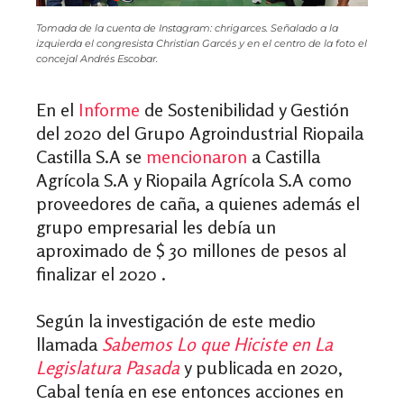
Tomada de la cuenta de Instagram: chrigarces. Señalado a la
izquierda el congresista Christian Garcés y en el centro de la foto el
concejal Andrés Escobar.
En el
Informe
de Sostenibilidad y Gestión
del 2020 del Grupo Agroindustrial Riopaila
Castilla S.A se
mencionaron
a Castilla
Agrícola S.A y Riopaila Agrícola S.A como
proveedores de caña, a quienes además el
grupo empresarial les debía un
aproximado de $ 30 millones de pesos al
finalizar el 2020 .
Según la investigación de este medio
llamada
Sabemos Lo que Hiciste en La
Legislatura Pasada
y publicada en 2020,
Cabal tenía en ese entonces acciones en