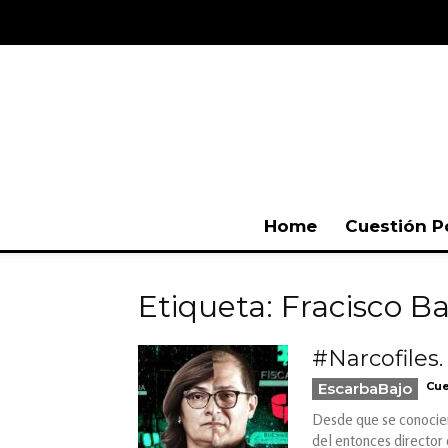
Home
Cuestión P
Etiqueta: Fracisco B
#Narcofiles. 
EscarbaBajo
Cue
Desde que se conocier
del entonces director 