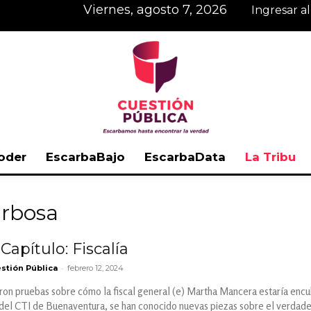
viernes, agosto 7, 2026
Ingresar a
oder
EscarbaBajo
EscarbaData
La Tribu
Cuestión
arbosa
Capítulo: Fiscalía
-
stión Pública
febrero 12, 2024
Pública
on pruebas sobre cómo la fiscal general (e) Martha Mancera estaría encubr
del CTI de Buenaventura, se han conocido nuevas piezas sobre el verdader