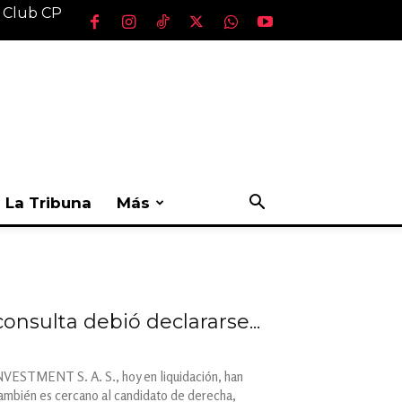
l Club CP
La Tribuna
Más
onsulta debió declararse...
NVESTMENT S. A. S., hoy en liquidación, han
También es cercano al candidato de derecha,