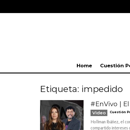
Home
Cuestión P
Etiqueta: impedido
#EnVivo | El
Video
Cuestión P
Hollman Ibáñez, el co
compartido intereses 