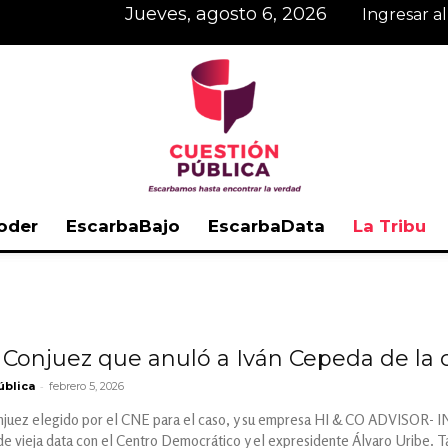
jueves, agosto 6, 2026
Ingresar a
oder
EscarbaBajo
EscarbaData
La Tribu
Cuestión
 Conjuez que anuló a Iván Cepeda de la c
-
ública
febrero 5, 2026
Pública
njuez elegido por el CNE para el caso, y su empresa HI & CO ADVISOR- I
de vieja data con el Centro Democrático y el expresidente Álvaro Uribe. 