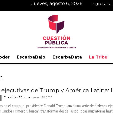
jueves, agosto 6, 2026
Ingresar a
oder
EscarbaBajo
EscarbaData
La Tribu
Cuestión
n
 ejecutivas de Trump y América Latina: 
-
Cuestión Pública
enero 29, 2025
Pública
as en el cargo, el presidente Donald Trump lanzó una serie de órdenes eje
Unidos Primero”, buscan transformar desde las políticas migratorias hasta 