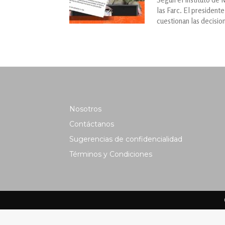
las Farc. El president
cuestionan las decisio
Nosotros
Contáctanos
Sugerencias de confidencialidad
Términos y Condiciones