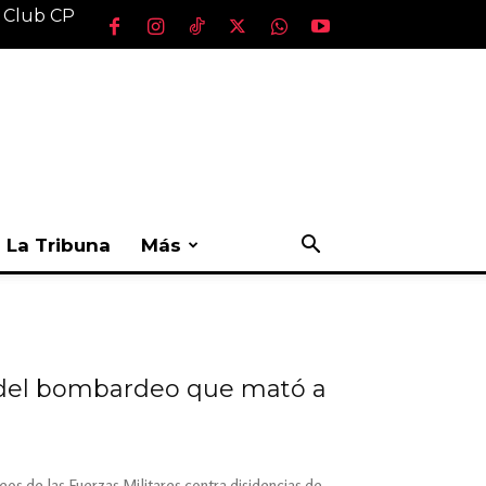
l Club CP
La Tribuna
Más
á del bombardeo que mató a
s de las Fuerzas Militares contra disidencias de