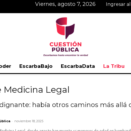
viernes, agosto 7, 2026
Ingresar a
oder
EscarbaBajo
EscarbaData
La Tribu
Cuestión
de Medicina Legal
ndignante: había otros caminos más all
Pública
-
ública
noviembre 18, 2025
 Medicina Legal, desde agosto han muerto 15 menores de edad en bombardeo