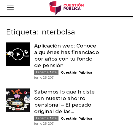
Etiqueta: Interbolsa
Aplicación web: Conoce
a quiénes has financiado
por años con tu fondo
de pensión
-
EscarbaData
Cuestión Pública
junio 28, 2021
Sabemos lo que hiciste
con nuestro ahorro
pensional – El pecado
original de las...
-
EscarbaData
Cuestión Pública
junio 28, 2021