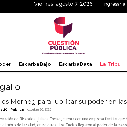
viernes, agosto 7, 2026
Ingresar a
oder
EscarbaBajo
EscarbaData
La Tribu
Cuestión
gallo
 los Merheg para lubricar su poder en la
-
stión Pública
octubre 20, 2023
Pública
rnación de Risaralda, Juliana Enciso, cuenta con una empresa familiar que
n el rubro de la salud, entre otros. Los Enciso llegaron al poder de la 