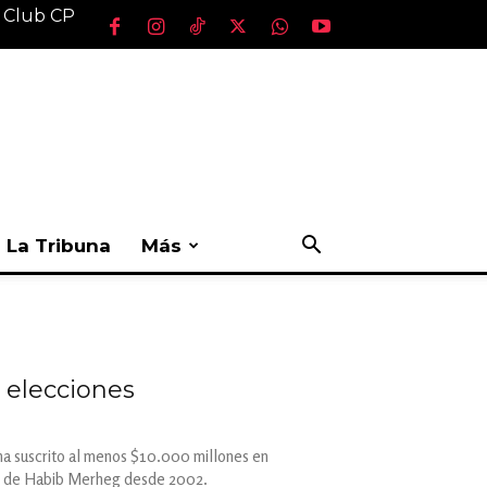
l Club CP
La Tribuna
Más
s elecciones
 ha suscrito al menos $10.000 millones en
mano de Habib Merheg desde 2002.