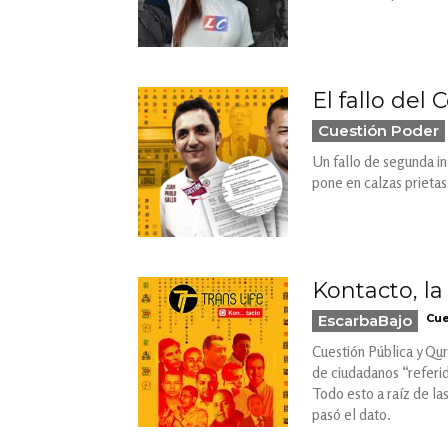
El fallo del
Cuestión Poder
Un fallo de segunda in
pone en calzas prietas
Kontacto, l
EscarbaBajo
Cue
Cuestión Pública y Quri
de ciudadanos “referid
Todo esto a raíz de la
pasó el dato.