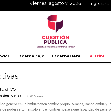
viernes, agosto 7, 2026
Ingresar a
oder
EscarbaBajo
EscarbaData
La Tribu
Cuestión
ctivas
guales
-
stión Pública
marzo 10, 2020
Pública
ad de género en Colombia tienen nombre propio. Avianca, Bancolombia y Te
es de poder se toman solo entre hombres, pese a que la paridad de género