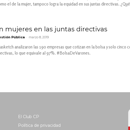
o el de la mujer, tampoco logra la equidad en sus juntas directivas. ¿Qu
n mujeres en las juntas directivas
-
stión Pública
marzo 8, 2019
asketch analizaron las 190 empresas que cotizan en la bolsa y solo cinco 
rectivas, lo que equivale al 97%. #BolsaDeVarones.
El Club CP
Política de privacidad