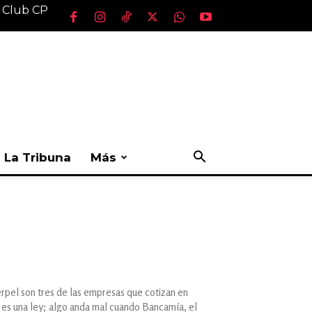
l Club CP
La Tribuna
Más
rpel son tres de las empresas que cotizan en
 es una ley; algo anda mal cuando Bancamía, el