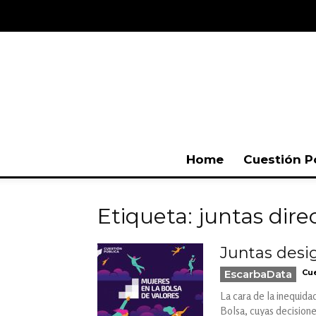
Home
Cuestión P
Etiqueta: juntas dire
Juntas desi
EscarbaData
Cue
La cara de la inequid
Bolsa, cuyas decision