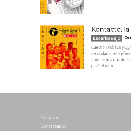
Kontacto, l
EscarbaBajo
Cue
Cuestión Pública y Quri
de ciudadanos “referid
Todo esto a raíz de la
pasó el dato.
Nosotros
Contáctanos