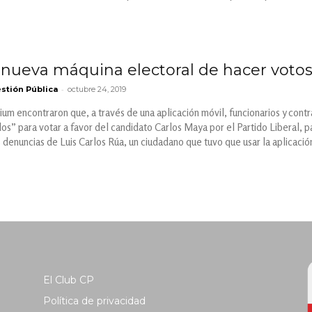
a nueva máquina electoral de hacer voto
-
stión Pública
octubre 24, 2019
um encontraron que, a través de una aplicación móvil, funcionarios y contrat
os” para votar a favor del candidato Carlos Maya por el Partido Liberal, pa
s denuncias de Luis Carlos Rúa, un ciudadano que tuvo que usar la aplicació
El Club CP
Política de privacidad