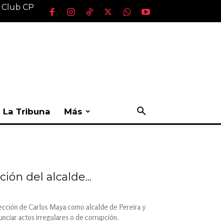
l Club CP
La Tribuna
Más
ión del alcalde...
elección de Carlos Maya como alcalde de Pereira y
nciar actos irregulares o de corrupción.