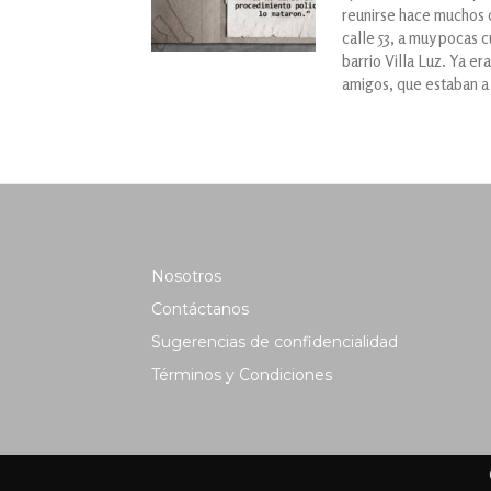
reunirse hace muchos dí
calle 53, a muy pocas 
barrio Villa Luz. Ya e
amigos, que estaban a p
Nosotros
Contáctanos
Sugerencias de confidencialidad
Términos y Condiciones