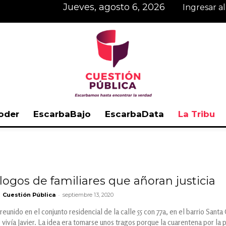
jueves, agosto 6, 2026
Ingresar a
oder
EscarbaBajo
EscarbaData
La Tribu
Cuestión
ogos de familiares que añoran justicia
-
Cuestión Pública
septiembre 13, 2020
Pública
eunido en el conjunto residencial de la calle 55 con 77a, en el barrio Santa C
 vivía Javier. La idea era tomarse unos tragos porque la cuarentena por l