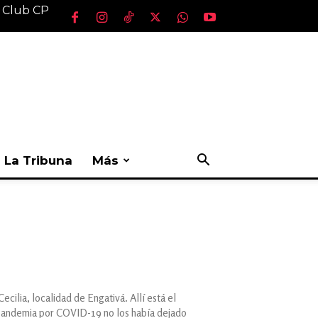
l Club CP
La Tribuna
Más
ecilia, localidad de Engativá. Allí está el
a pandemia por COVID-19 no los había dejado