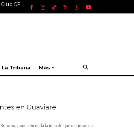
l Club CP
La Tribuna
Más
entes en Guaviare
l Retorno, ponen en duda la idea de que murieron en