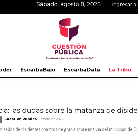
sábado, agosto 8, 2026
Ingresar a
oder
EscarbaBajo
EscarbaData
La Tribu
Cuestión
cia: las dudas sobre la matanza de disid
-
Cuestión Pública
enero 27, 2026
Pública
izados de disidentes con tiros de gracia sobre una vía del municipio de E