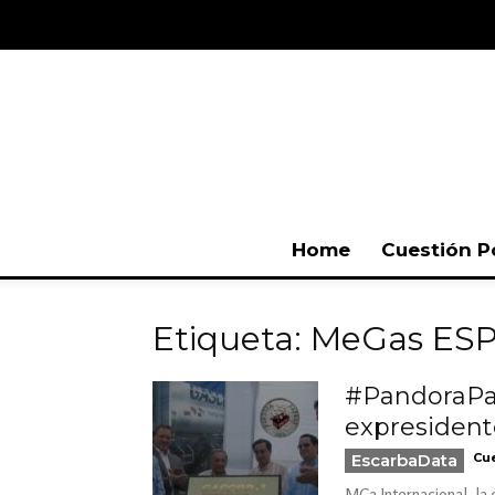
Home
Cuestión P
Etiqueta: MeGas ES
#PandoraPap
expresidente
EscarbaData
Cue
MC2 Internacional, la 