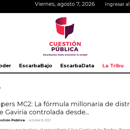
viernes, agosto 7, 2026
Ingresar a
oder
EscarbaBajo
EscarbaData
La Tribu
Cuestión
P
ers MC2: La fórmula millonaria de distr
 Gaviria controlada desde...
Pública
-
stión Pública
octubre 8, 2021
empresa que involucra al expresidente César Gaviria en los Pandora Paper