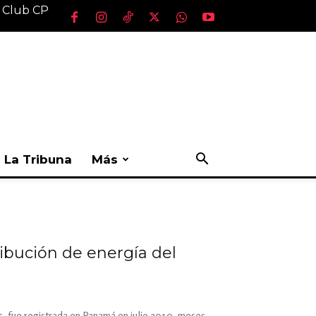
l Club CP
La Tribuna
Más
ibución de energía del
s, fue registrada en Panamá en julio 2010, meses