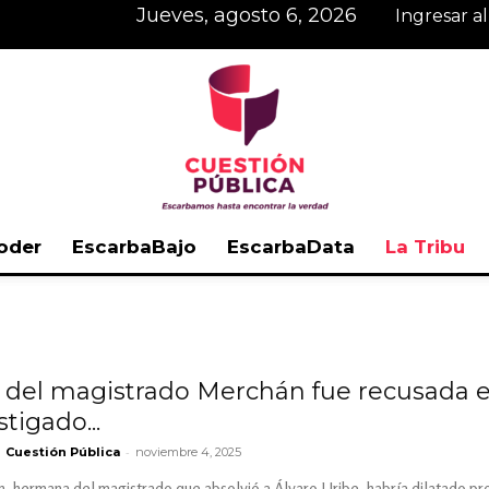
jueves, agosto 6, 2026
Ingresar a
oder
EscarbaBajo
EscarbaData
La Tribu
Cuestión
del magistrado Merchán fue recusada en
tigado...
Pública
-
Cuestión Pública
noviembre 4, 2025
, hermana del magistrado que absolvió a Álvaro Uribe, habría dilatado pr