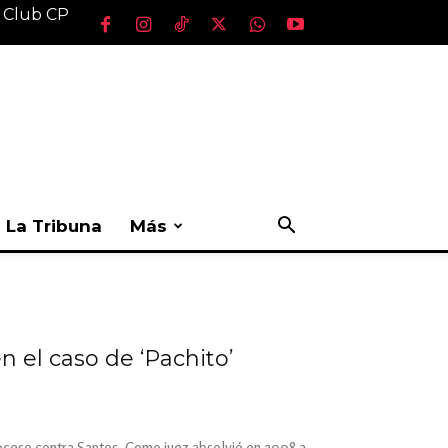
l Club CP
La Tribuna
Más
 el caso de ‘Pachito’
oceso contra Santos. Como juez absolvió en 2008 a