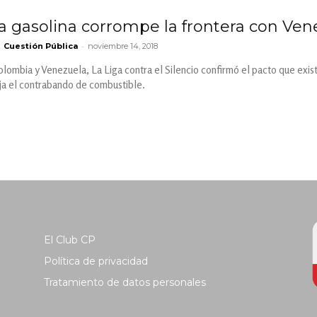
la gasolina corrompe la frontera con Ven
-
Cuestión Pública
noviembre 14, 2018
olombia y Venezuela, La Liga contra el Silencio confirmó el pacto que exist
eja el contrabando de combustible.
El Club CP
Política de privacidad
Tratamiento de datos personales