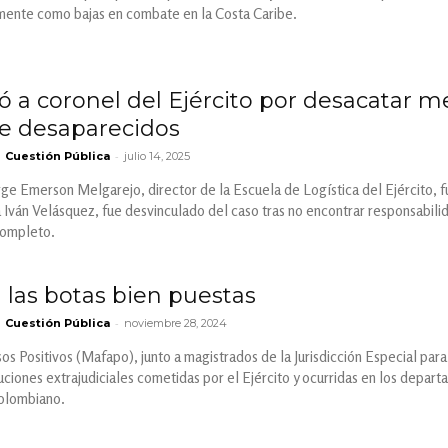
mente como bajas en combate en la Costa Caribe.
ó a coronel del Ejército por desacatar m
e desaparecidos
-
Cuestión Pública
julio 14, 2025
rge Emerson Melgarejo, director de la Escuela de Logística del Ejército, f
Iván Velásquez, fue desvinculado del caso tras no encontrar responsabilid
completo.
 las botas bien puestas
-
Cuestión Pública
noviembre 28, 2024
os Positivos (Mafapo), junto a magistrados de la Jurisdicción Especial par
uciones extrajudiciales cometidas por el Ejército y ocurridas en los depar
colombiano.