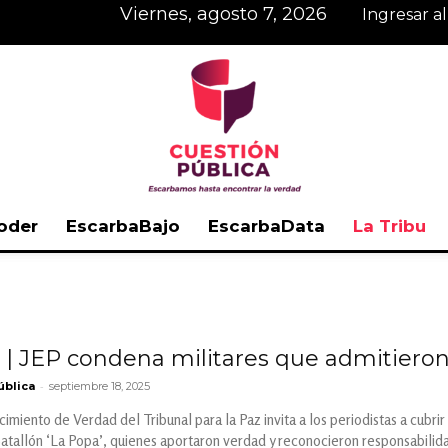
viernes, agosto 7, 2026
Ingresar a
oder
EscarbaBajo
EscarbaData
La Tribu
Cuestión
 JEP condena militares que admitieron ‘f
-
ública
septiembre 18, 2025
Pública
miento de Verdad del Tribunal para la Paz invita a los periodistas a cubrir
atallón ‘La Popa’, quienes aportaron verdad y reconocieron responsabilid