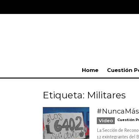
Home
Cuestión P
Etiqueta: Militares
#NuncaMás |
Video
Cuestión P
La Sección de Reconoci
12 exintegrantes del B