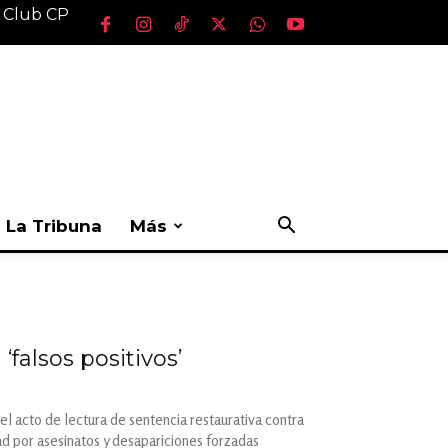
l Club CP
La Tribuna
Más
alsos positivos’
 el acto de lectura de sentencia restaurativa contra
ad por asesinatos y desapariciones forzadas