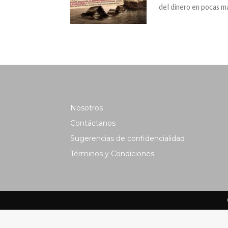
del dinero en pocas m
Nosotros
Contáctanos
Sugerencias de confidencialidad
Términos y Condiciones