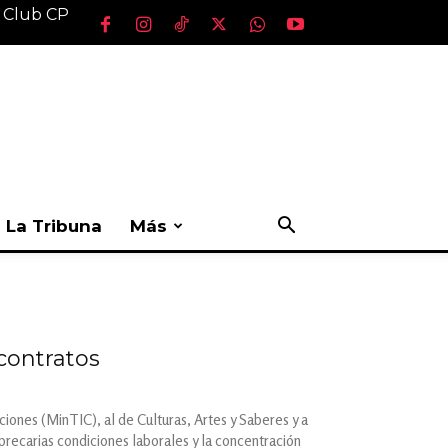
l Club CP
La Tribuna
Más
 contratos
iones (MinTIC), al de Culturas, Artes y Saberes y a
recarias condiciones laborales y la concentración