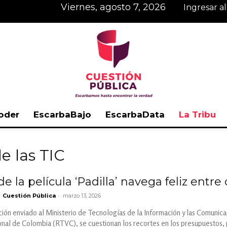
viernes, agosto 7, 2026
Ingresar a
oder
EscarbaBajo
EscarbaData
La Tribu
Cuestión
de las TIC
e la película ‘Padilla’ navega feliz entre
-
Cuestión Pública
marzo 13, 2026
Pública
ión enviado al Ministerio de Tecnologías de la Información y las Comunicac
nal de Colombia (RTVC), se cuestionan los recortes en los presupuestos, p