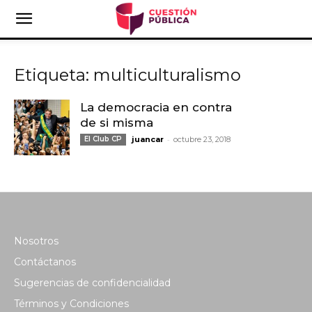
Etiqueta: multiculturalismo
La democracia en contra
de si misma
-
El Club CP
juancar
octubre 23, 2018
Nosotros
Contáctanos
Sugerencias de confidencialidad
Términos y Condiciones