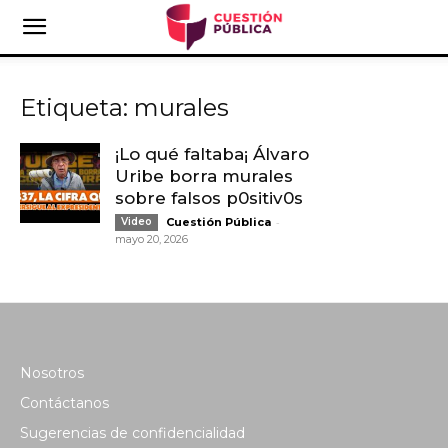
Etiqueta: murales
¡Lo qué faltaba¡ Álvaro
Uribe borra murales
sobre falsos p0sitiv0s
-
Video
Cuestión Pública
mayo 20, 2026
Nosotros
Contáctanos
Sugerencias de confidencialidad