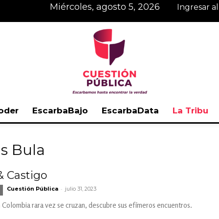
miércoles, agosto 5, 2026
Ingresar a
oder
EscarbaBajo
EscarbaData
La Tribu
Cuestión
ás Bula
& Castigo
-
Cuestión Pública
julio 31, 2023
Pública
a en Colombia rara vez se cruzan, descubre sus efímeros encuentros.