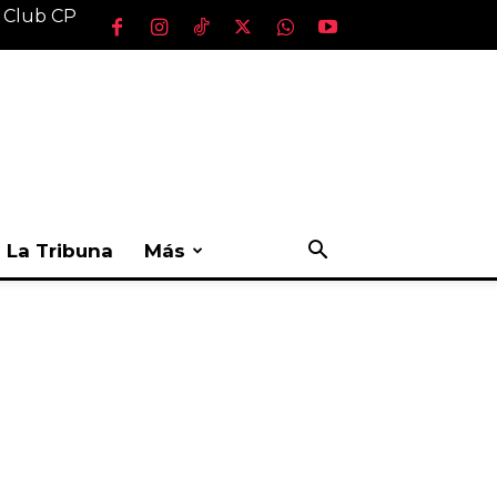
l Club CP
La Tribuna
Más