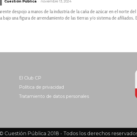
-
Cuestión Pública
noviembre 13, 2024
arente despojo a manos de la industria de la caña de azúcar en el norte 
 bajo una figura de arrendamiento de las tierras y/o sistema de afiliados. 
El Club CP
Política de privacidad
Tratamiento de datos personales
© Cuestión Pública 2018 - Todos los derechos reservado