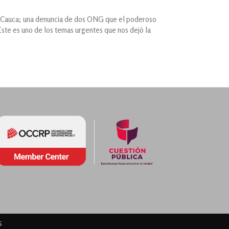
del Cauca; una denuncia de dos ONG que el poderoso
Este es uno de los temas urgentes que nos dejó la
s