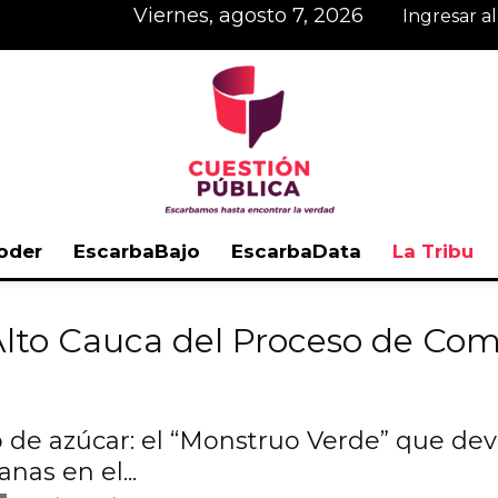
viernes, agosto 7, 2026
Ingresar a
oder
EscarbaBajo
EscarbaData
La Tribu
Cuestión
Alto Cauca del Proceso de Co
 de azúcar: el “Monstruo Verde” que dev
Pública
nas en el...