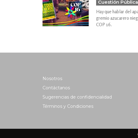
Cuestión Pública
Hay que hablar del ap
gremio azucarero niega
COP 16.
Nosotros
Contáctanos
Sugerencias de confidencialidad
Términos y Condiciones