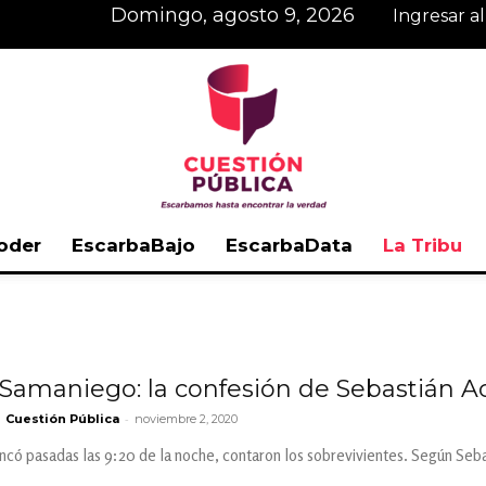
domingo, agosto 9, 2026
Ingresar a
oder
EscarbaBajo
EscarbaData
La Tribu
Cuestión
Samaniego: la confesión de Sebastián A
-
Cuestión Pública
noviembre 2, 2020
Pública
có pasadas las 9:20 de la noche, contaron los sobrevivientes. Según Sebas