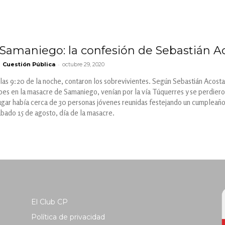
Samaniego: la confesión de Sebastián Aco
-
Cuestión Pública
octubre 29, 2020
as 9:20 de la noche, contaron los sobrevivientes. Según Sebastián Acosta, 
ipes en la masacre de Samaniego, venían por la vía Túquerres y se perdiero
lugar había cerca de 30 personas jóvenes reunidas festejando un cumpleaño
bado 15 de agosto, día de la masacre.
El Club CP
Política de privacidad