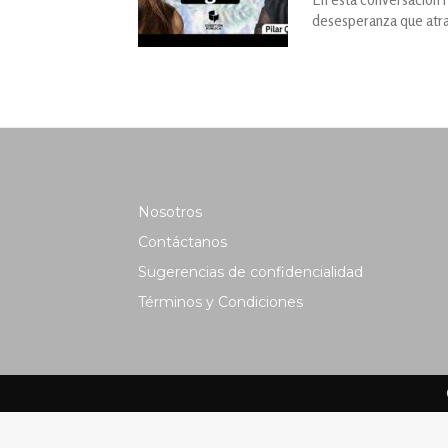
desesperanza que atra
Nosotros
Contáctanos
Sugerencias de confidencialidad
Términos y Condiciones