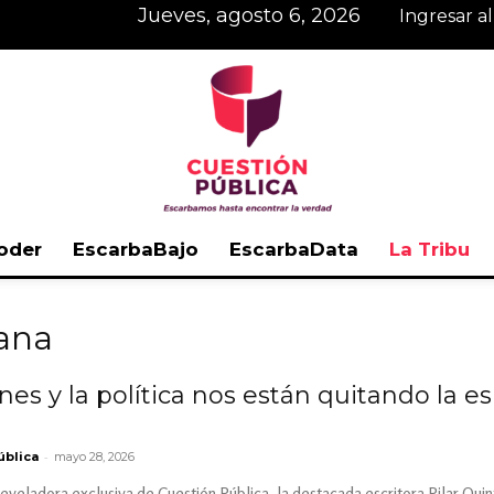
jueves, agosto 6, 2026
Ingresar a
oder
EscarbaBajo
EscarbaData
La Tribu
Cuestión
tana
nes y la política nos están quitando la 
Pública
-
ública
mayo 28, 2026
eveladora exclusiva de Cuestión Pública, la destacada escritora Pilar Quinta