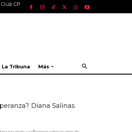
l Club CP
La Tribuna
Más
esperanza? Diana Salinas
na nos invita a reflexionar sobre la crisis de