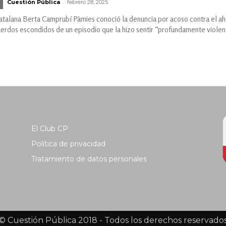
-
Cuestión Pública
febrero 28, 2025
catalana Berta Camprubí Pàmies conoció la denuncia por acoso contra el a
erdos escondidos de un episodio que la hizo sentir “profundamente viole
El Club CP
Política de privacidad
Tratamiento de datos personales
© Cuestión Pública 2018 - Todos los derechos reservado