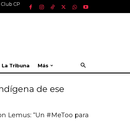
l Club CP
La Tribuna
Más
Indígena de ese
son Lemus: “Un #MeToo para