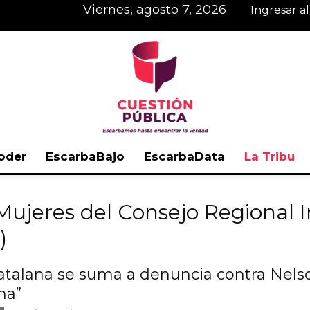
viernes, agosto 7, 2026
Ingresar a
oder
EscarbaBajo
EscarbaData
La Tribu
Cuestión
Mujeres del Consejo Regional 
)
catalana se suma a denuncia contra Nel
Pública
na”