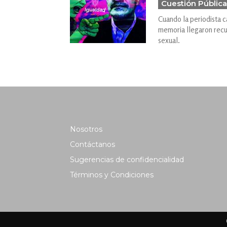
Cuestión Pública
Cuando la periodista 
memoria llegaron recu
sexual.
Nosotros
Contáctanos
Sugerencias de confidencialidad
Términos y Condiciones