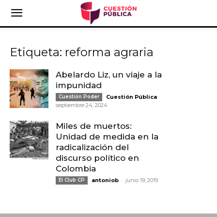
Etiqueta: reforma agraria
Abelardo Liz, un viaje a la
impunidad
-
Cuestión Poder
Cuestión Pública
septiembre 24, 2024
Miles de muertos:
Unidad de medida en la
radicalización del
discurso político en
Colombia
-
El Club CP
antoniob
junio 19, 2019