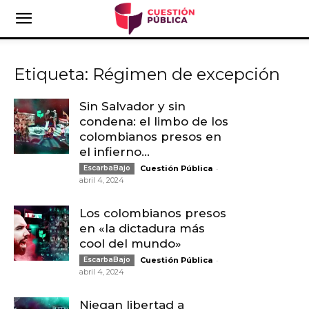
Etiqueta: Régimen de excepción
Sin Salvador y sin
condena: el limbo de los
colombianos presos en
el infierno...
-
EscarbaBajo
Cuestión Pública
abril 4, 2024
Los colombianos presos
en «la dictadura más
cool del mundo»
-
EscarbaBajo
Cuestión Pública
abril 4, 2024
Niegan libertad a