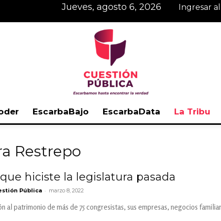
jueves, agosto 6, 2026
Ingresar a
oder
EscarbaBajo
EscarbaData
La Tribu
Cuestión
ra Restrepo
ue hiciste la legislatura pasada
-
stión Pública
marzo 8, 2022
Pública
ón al patrimonio de más de 75 congresistas, sus empresas, negocios familiare