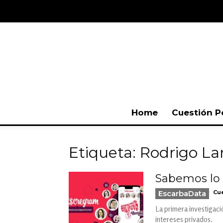
Home
Cuestión P
Etiqueta: Rodrigo La
Sabemos lo q
EscarbaData
Cue
La primera investigaci
intereses privados.