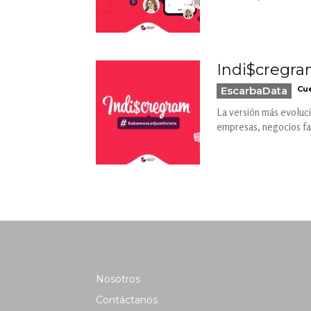
Indi$cregra
EscarbaData
Cue
La versión más evoluci
empresas, negocios fam
Nosotros
Contáctanos