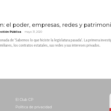
m: el poder, empresas, redes y patrimoni
-
stión Pública
mayo 31, 2020
onada de 'Sabemos lo que hiciste la legislatura pasada'. La primera investi
iliares, los contratos estatales, sus redes y sus intereses privados.
El Club CP
Política de privacidad