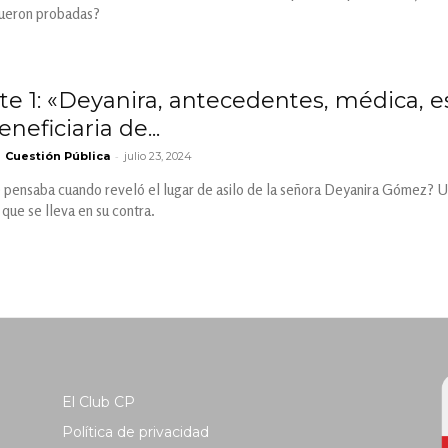
fueron probadas?
te 1: «Deyanira, antecedentes, médica, e
neficiaria de...
-
Cuestión Pública
julio 23, 2024
 pensaba cuando reveló el lugar de asilo de la señora Deyanira Gómez? Us
 que se lleva en su contra.
El Club CP
Política de privacidad