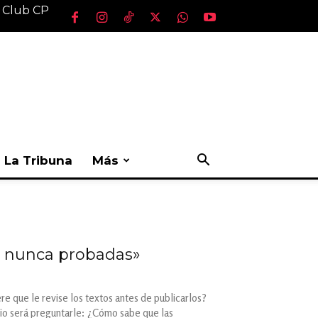
l Club CP
La Tribuna
Más
, nunca probadas»
e que le revise los textos antes de publicarlos?
icio será preguntarle: ¿Cómo sabe que las