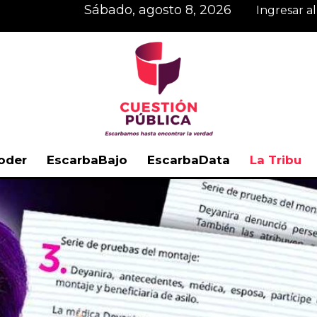
sábado, agosto 8, 2026
Ingresar a
oder
EscarbaBajo
EscarbaData
La Tribu
Cuestión
Pública