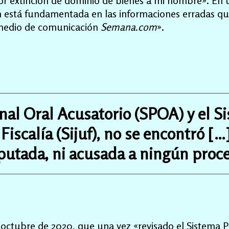
por extinción de dominio de bienes a mi nombre». En 
ión está fundamentada en las informaciones erradas qu
l medio de comunicación
Semana.com
».
nal Oral Acusatorio (SPOA) y el S
 Fiscalía (Sijuf), no se encontró […
putada, ni acusada a ningún proce
 octubre de 2020, que una vez «revisado el Sistema 