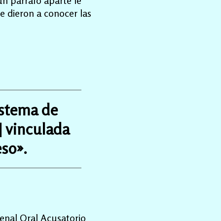
un párrafo aparte le
e dieron a conocer las
istema de
] vinculada
so».
Penal Oral Acusatorio