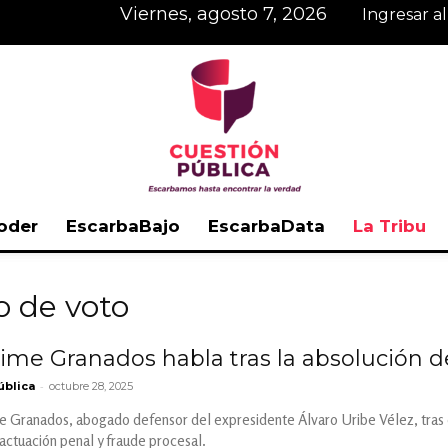
viernes, agosto 7, 2026
Ingresar a
oder
EscarbaBajo
EscarbaData
La Tribu
Cuestión
o de voto
aime Granados habla tras la absolución d
-
ública
octubre 28, 2025
Pública
 Granados, abogado defensor del expresidente Álvaro Uribe Vélez, tras el
actuación penal y fraude procesal.