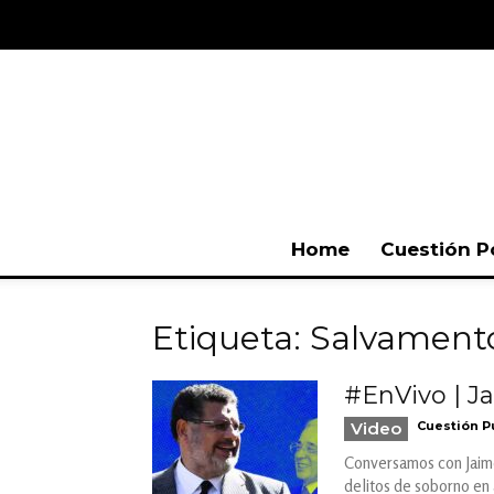
Home
Cuestión P
Etiqueta: Salvament
#EnVivo | J
Video
Cuestión P
Conversamos con Jaime
delitos de soborno en 