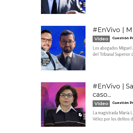
#EnVivo | Mi
Video
Cuestión P
Los abogados Miguel Á
del Tribunal Superior 
#EnVivo | S
caso...
Video
Cuestión P
La magistrada María L
Vélez por los delitos 