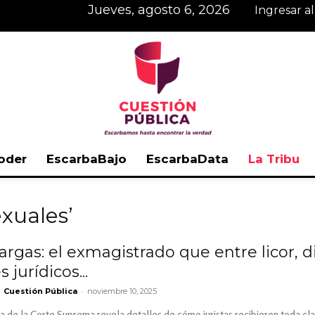
jueves, agosto 6, 2026
Ingresar a
oder
EscarbaBajo
EscarbaData
La Tribu
Cuestión
exuales’
argas: el exmagistrado que entre licor, di
 jurídicos...
Pública
-
Cuestión Pública
noviembre 10, 2025
 de la Corte Suprema revela detalles de cómo juristas recibieron toda cla