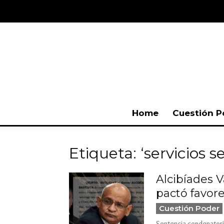
Home
Cuestión P
Etiqueta: ‘servicios s
Alcibíades V
pactó favores
Cuestión Poder
Sentencia condenatoria