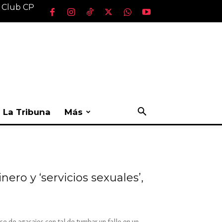
l Club CP
La Tribuna
Más
nero y ‘servicios sexuales’,
se de agasajos con tal de tumbar un fallo en un