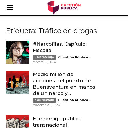
Etiqueta: Tráfico de drogas
#Narcofiles. Capítulo:
Fiscalía
-
EscarbaBajo
Cuestión Pública
febrero 12, 2024
Medio millón de
acciones del puerto de
Buenaventura en manos
de un narco y...
-
EscarbaBajo
Cuestión Pública
noviembre 7, 2023
El enemigo público
transnacional