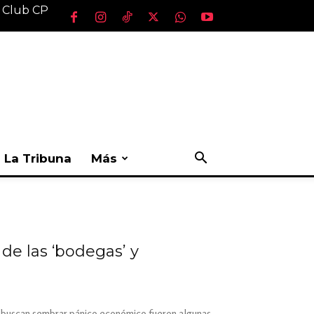
l Club CP
La Tribuna
Más
de las ‘bodegas’ y
que buscan sembrar pánico económico fueron algunas