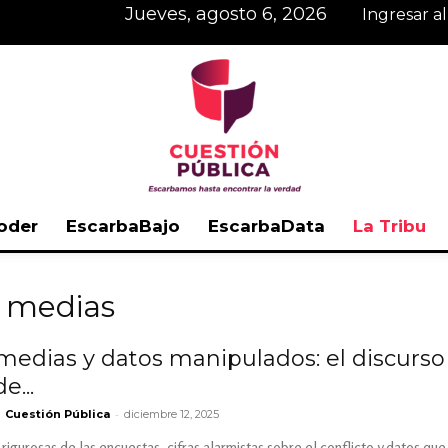
jueves, agosto 6, 2026
Ingresar a
oder
EscarbaBajo
EscarbaData
La Tribu
Cuestión
a medias
edias y datos manipulados: el discurso 
e...
Pública
-
Cuestión Pública
diciembre 12, 2025
rigurosas de las encuestas, cifras alarmistas sobre el conflicto y datos 