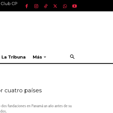
l Club CP
La Tribuna
Más
or cuatro países
yó dos fundaciones en Panamá un año antes de su
idos.