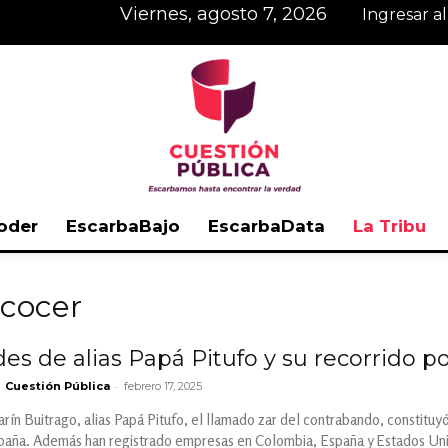
viernes, agosto 7, 2026
Ingresar a
oder
EscarbaBajo
EscarbaData
La Tribu
Cuestión
lcocer
es de alias Papá Pitufo y su recorrido p
-
Cuestión Pública
febrero 17, 2025
Pública
rín Buitrago, alias Papá Pitufo, el llamado zar del contrabando, constitu
paña. Además han registrado empresas en Colombia, España y Estados Un