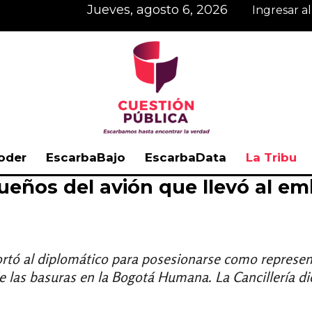
jueves, agosto 6, 2026
Ingresar a
oder
EscarbaBajo
EscarbaData
La Tribu
dueños del avión que llevó al e
Cuestión
ortó al diplomático para posesionarse como represe
e las basuras en la Bogotá Humana. La Cancillería dic
Pública