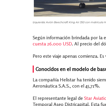
Izquierda: Avión Beechcraft King Air 350 con matrícula 
Según información brindada por la e
cuesta 26.000 USD
. Al precio del d
Pero este viaje apenas comienza. Es 
Conocidos en el modelo de ba
La compañía Helistar ha tenido sie
Aeronáutica S.A.S., con el 45,71%.
El
representante
legal de
Star Aviati
Temporal Aseo Districapital. Esta f