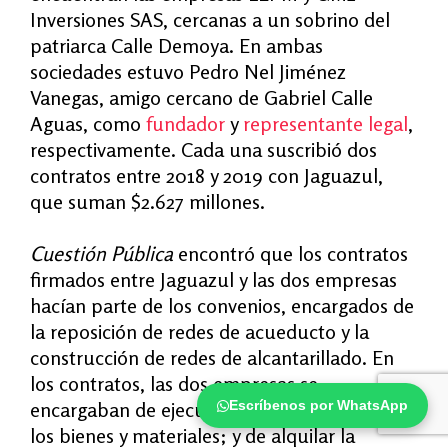
Inversiones SAS, cercanas a un sobrino del
patriarca Calle Demoya. En ambas
sociedades estuvo Pedro Nel Jiménez
Vanegas, amigo cercano de Gabriel Calle
Aguas, como
fundador
y
representante legal
,
respectivamente. Cada una suscribió dos
contratos entre 2018 y 2019 con Jaguazul,
que suman $2.627 millones.
Cuestión Pública
encontró que los contratos
firmados entre Jaguazul y las dos empresas
hacían parte de los convenios, encargados de
la reposición de redes de acueducto y la
construcción de redes de alcantarillado. En
los contratos, las dos empresas se
Escríbenos por WhatsApp
encargaban de ejecutar la obra, suministrar
los bienes y materiales; y de alquilar la