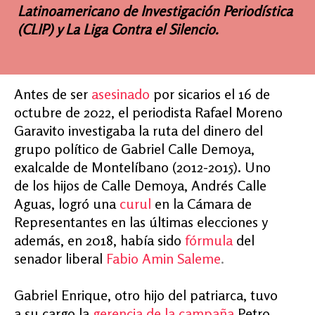
Latinoamericano de Investigación Periodística
(CLIP) y La Liga Contra el Silencio.
Antes de ser
asesinado
por sicarios el 16 de
octubre de 2022, el periodista Rafael Moreno
Garavito investigaba la ruta del dinero del
grupo político de Gabriel Calle Demoya,
exalcalde de Montelíbano (2012-2015). Uno
de los hijos de Calle Demoya, Andrés Calle
Aguas, logró una
curul
en la Cámara de
Representantes en las últimas elecciones y
además, en 2018, había sido
fórmula
del
senador liberal
Fabio Amin Saleme
.
Gabriel Enrique, otro hijo del patriarca, tuvo
a su cargo la
gerencia de la campaña
Petro