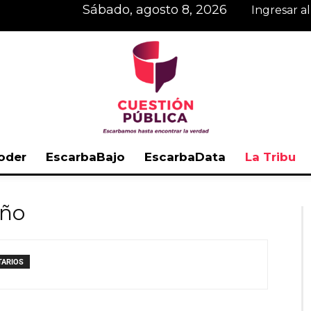
sábado, agosto 8, 2026
Ingresar a
oder
EscarbaBajo
EscarbaData
La Tribu
Cuestión
año
TARIOS
Pública