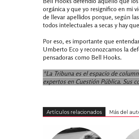
Bell Hooks defendió aquello que lo
orgánica y que yo resignifico en mi v
de llevar apellidos porque, según l
todos intelectuales a secas y hay que
Por eso, es importante que entendam
Umberto Eco y reconozcamos la defe
pensadoras como Bell Hooks.
*La Tribuna es el espacio de column
expertos en Cuestión Pública. Sus 
Artículos relacionados
Más del aut