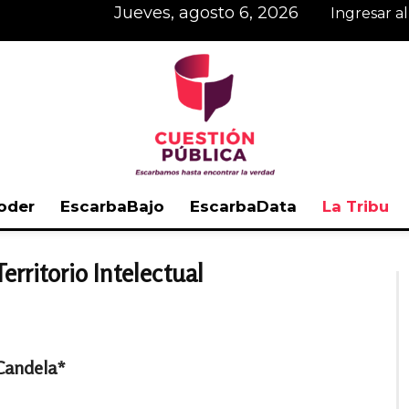
jueves, agosto 6, 2026
Ingresar a
oder
EscarbaBajo
EscarbaData
La Tribu
Cuestión
erritorio Intelectual
Pública
Candela*