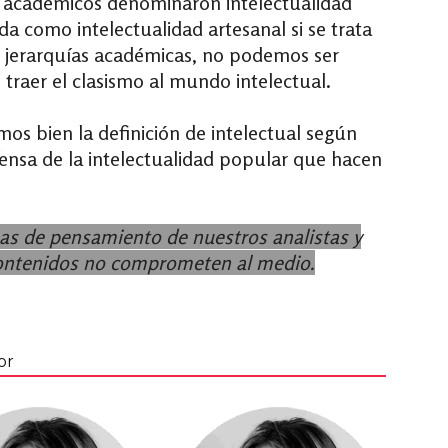
s académicos denominaron intelectualidad
ida como intelectualidad artesanal si se trata
as jerarquías académicas, no podemos ser
 traer el clasismo al mundo intelectual.
os bien la definición de intelectual según
nsa de la intelectualidad popular que hacen
as de pensamiento de nuestros analistas y
contenidos no comprometen al medio.
or