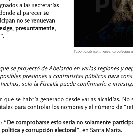
gnados a las secretarías
 donde al parecer
se
rticipan no se renuevan
 exige, presuntamente,
”.
Tubo volcánico, imagen propiedad de
ue se proyectó de Abelardo en varias regiones y de
a posibles presiones a contratistas públicos para cons
echos, solo la Fiscalía puede confirmarlo e investiga
ón que se habría generado desde varias alcaldías. No
gitales para controlar los nombres y el número de “ref
: “
De comprobarse esto sería no solamente participac
política y corrupción electoral
”, en Santa Marta.