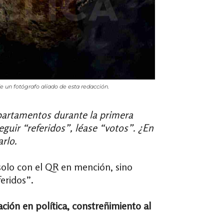
 un fotógrafo aliado de esta redacción.
partamentos durante la primera
eguir “referidos”, léase “votos”. ¿En
rlo.
 solo con el QR en mención, sino
eridos”.
ión en política, constreñimiento al