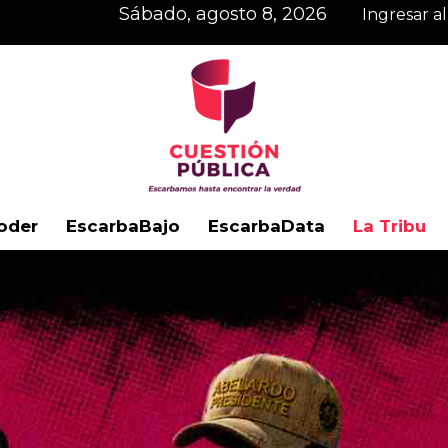
sábado, agosto 8, 2026
Ingresar a
oder
EscarbaBajo
EscarbaData
La Tribu
Cuestión
Pública