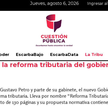
jueves, agosto 6, 2026
Ingresar a
oder
EscarbaBajo
EscarbaData
La Tribu
 la reforma tributaria del gobi
Cuestión
ustavo Petro y parte de su gabinete, el nuevo Gobi
ma tributaria. Lleva por nombre “Reforma Tributaria p
Pública
o de 130 páginas y su propuesta normativa contiene 