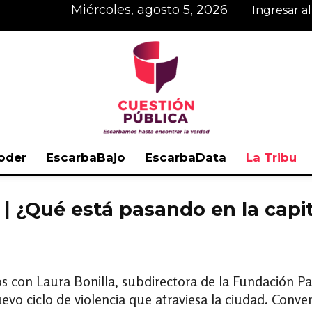
miércoles, agosto 5, 2026
Ingresar a
oder
EscarbaBajo
EscarbaData
La Tribu
Cuestión
| ¿Qué está pasando en la capit
Pública
 con Laura Bonilla, subdirectora de la Fundación Paz
nuevo ciclo de violencia que atraviesa la ciudad. Co