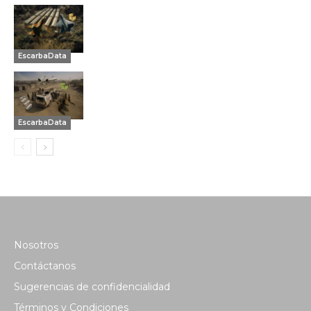
EscarbaData
EscarbaData
Nosotros
Contáctanos
Sugerencias de confidencialidad
Términos y Condiciones