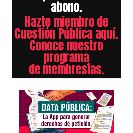
abono.
Hazte miembro de
Cuestión Pública aquí.
Conoce nuestro
programa
de membresías.