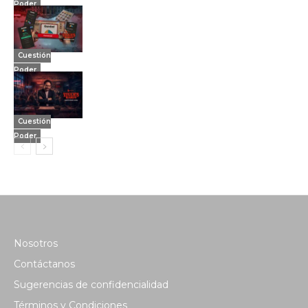
Poder
Cuestión
Poder
Cuestión
Poder
Nosotros
Contáctanos
Sugerencias de confidencialidad
Términos y Condiciones