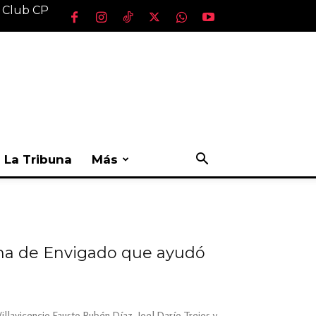
l Club CP
La Tribuna
Más
icina de Envigado que ayudó
illavicencio Fausto Rubén Díaz, Joel Darío Trejos y