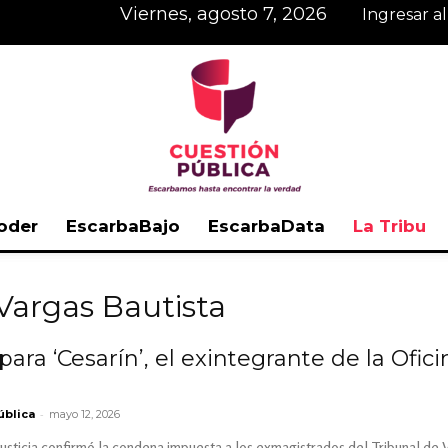
viernes, agosto 7, 2026
Ingresar a
oder
EscarbaBajo
EscarbaData
La Tribu
Cuestión
 Vargas Bautista
para ‘Cesarín’, el exintegrante de la Of
Pública
-
ública
mayo 12, 2026
sticia confirmó la condena impuesta a los exmagistrados del Tribunal de V