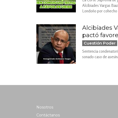
Alcibiades Vargas Baut
Londoño por cohecho pr
Alcibíades V
pactó favores
Cuestión Poder
Sentencia condenatoria
sonado caso de asesin
Nosotros
Contáctanos