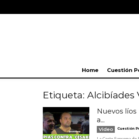
Home
Cuestión P
Etiqueta: Alcibíades
Nuevos líos 
a...
Video
Cuestión P
La Corte Suprema de Ju