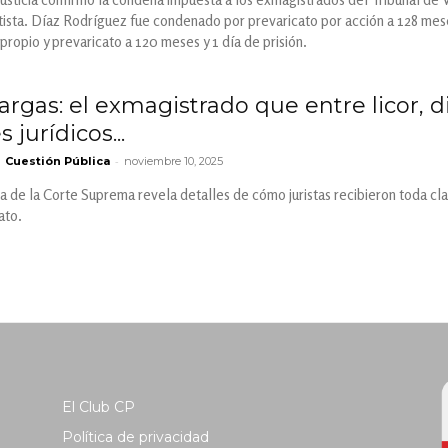
ista. Díaz Rodríguez fue condenado por prevaricato por acción a 128 meses 
opio y prevaricato a 120 meses y 1 día de prisión.
argas: el exmagistrado que entre licor, di
 jurídicos...
-
Cuestión Pública
noviembre 10, 2025
 de la Corte Suprema revela detalles de cómo juristas recibieron toda cla
ato.
El Club CP
Política de privacidad