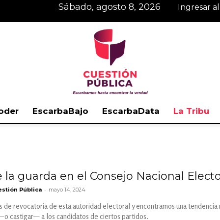
sábado, agosto 8, 2026
Ingresar a
oder
EscarbaBajo
EscarbaData
La Tribu
Cuestión
 la guarda en el Consejo Nacional Electo
-
stión Pública
mayo 14, 2024
Pública
s de revocatoria de esta autoridad electoral y encontramos una tendencia m
o castigar— a los candidatos de ciertos partidos.