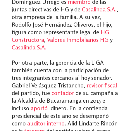
Domínguez Urrego es
miembro
de las
juntas directivas de HG y de
Casalinda S.A.
,
otra empresa de la familia. A su vez,
Rodolfo José Hernández Oliveros, el hijo,
figura como representante legal de
HG
Constructora
,
Valores Inmobiliarios HG
y
Casalinda S.A.
Por otra parte, la gerencia de la LIGA
también cuenta con la participación de
tres integrantes cercanos al hoy senador.
Gabriel Velásquez Tristancho,
revisor fiscal
del partido, fue
contador
de su campaña a
la Alcaldía de Bucaramanga en 2015 e
incluso
aportó
dinero. En la contienda
presidencial de este año se desempeñó
como
auditor interno
. Alid Lindarte Rincón
es la
tesorera
del partido y ejerció como