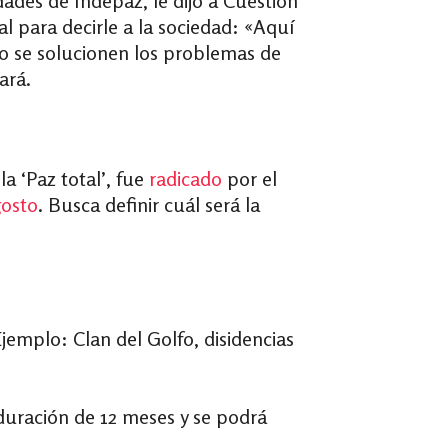
ades de Indepaz, le dijo a Cuestión
l para decirle a la sociedad: «Aquí
o se solucionen los problemas de
ará.
a ‘Paz total’, fue
radicado
por el
gosto
. Busca definir cuál será la
jemplo: Clan del Golfo, disidencias
a duración de 12 meses y se podrá