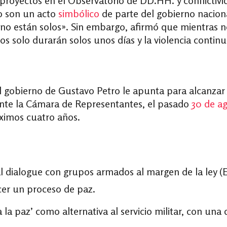
royectos en el Observatorio de DD.HH. y conflictivid
o son un acto
simbólico
de parte del gobierno naciona
no están solos». Sin embargo, afirmó que mientras n
s solo durarán solos unos días y la violencia continu
l gobierno de Gustavo Petro le apunta para alcanzar l
 ante la Cámara de Representantes, el pasado
30 de a
ximos cuatro años.
a
l dialogue co
n grupos armados al margen de la ley (E
ecer un proceso de paz.
ra la paz’ como alternativa al servicio militar, con un