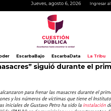
jueves, agosto 6, 2026
Ingresar a
oder
EscarbaBajo
EscarbaData
La Tribu
 masacres” siguió durante el pri
Cuestión
 alcanzaron para frenar las masacres durante el pri
giones y los números de víctimas que tiene el Instituto
Pública
as iniciales de Gustavo Petro ha sido la
instalación
de