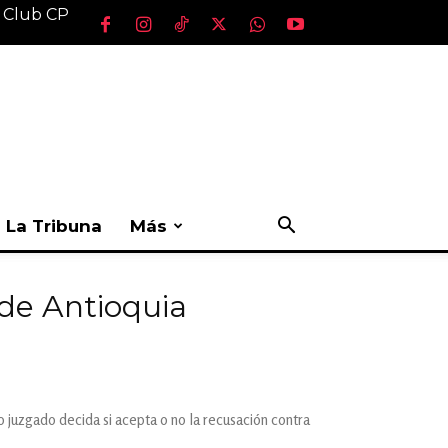
l Club CP
La Tribuna
Más
 de Antioquia
 juzgado decida si acepta o no la recusación contra