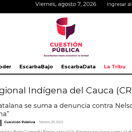
viernes, agosto 7, 2026
Ingresar a
oder
EscarbaBajo
EscarbaData
La Tribu
Cuestión
gional Indígena del Cauca (CR
catalana se suma a denuncia contra Nel
na”
Pública
-
Cuestión Pública
febrero 28, 2025
catalana Berta Camprubí Pàmies conoció la denuncia por acoso contra el a