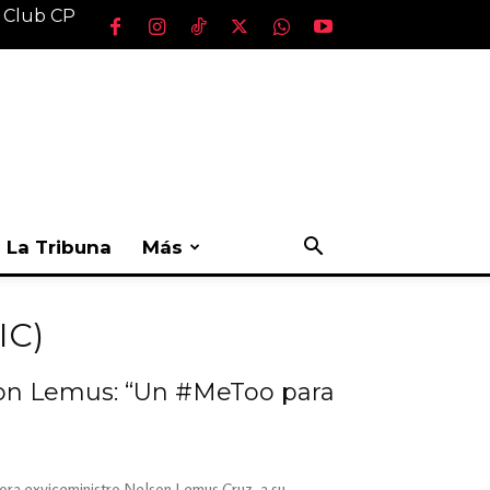
l Club CP
La Tribuna
Más
IC)
son Lemus: “Un #MeToo para
hora exviceministro Nelson Lemus Cruz, a su