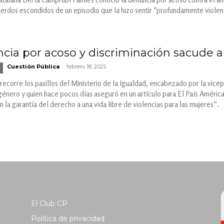
erdos escondidos de un episodio que la hizo sentir “profundamente viole
ia por acoso y discriminación sacude al
-
Cuestión Pública
febrero 18, 2025
 recorre los pasillos del Ministerio de la Igualdad, encabezado por la vi
 género y quien hace pocos días aseguró en un artículo para El País América
n la garantía del derecho a una vida libre de violencias para las mujeres”.
El Club CP
Política de privacidad