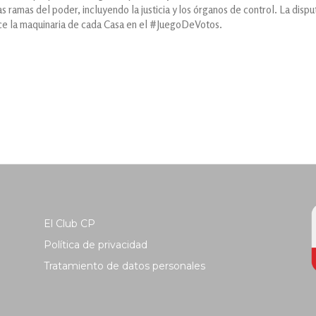
las ramas del poder, incluyendo la justicia y los órganos de control. La disp
oce la maquinaria de cada Casa en el #JuegoDeVotos.
El Club CP
Política de privacidad
Tratamiento de datos personales