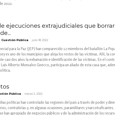
de 2022.
de ejecuciones extrajudiciales que borra
e...
-
Cuestión Pública
julio 18, 2022
special para la Paz (JEP) han comparecido 12 miembros del batallón La Popa
pey es uno de los municipios que aloja los restos de las víctimas. Allí, la
te casi dos años la exhumación e identificación de las víctimas. En el contr
 Luis Alberto Monsalvo Gnecco, participa un aliado de esta casa que, adem
lítica.
tos
-
stión Pública
marzo 2, 2022
lias políticas han controlado las regiones del país a través de poder y din
ios, contratistas y, en algunas ocasiones, paramilitares y narcotraficantes.
 se han apropiado de negocios públicos y de la administración de los recurso