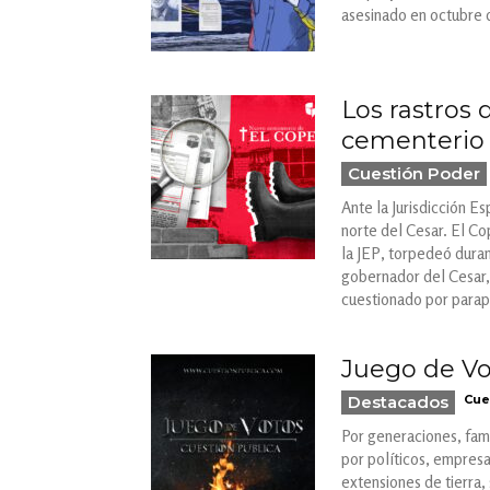
asesinado en octubre 
Los rastros 
cementerio d
Cuestión Poder
Ante la Jurisdicción E
norte del Cesar. El Co
la JEP, torpedeó duran
gobernador del Cesar,
cuestionado por parapo
Juego de Vo
Destacados
Cue
Por generaciones, fami
por políticos, empresar
extensiones de tierra,