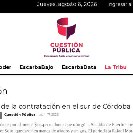
jueves, agosto 6, 2026
Ingresar a
oder
EscarbaBajo
EscarbaData
La Tribu
Cuestión
ón
de la contratación en el sur de Córdoba
-
Cuestión Pública
abril 17, 2023
Pública
blicos por al menos $14.411 millones que otorgó la Alcaldía de Puerto Lib
er Soto, quedaron en manos de aliados y amigos. El periodista Rafael Mor