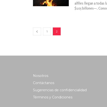
alfiles llegan a todas 
$105 billones—. ​​Con
1
2
Nosotros
Contáctanos
Sugerencias de confidencialidad
Términos y Condiciones