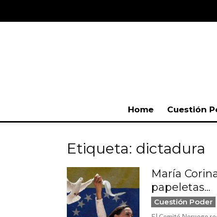
Home
Cuestión P
Etiqueta: dictadura
María Corin
papeletas...
Cuestión Poder
El Comité Noruego reco