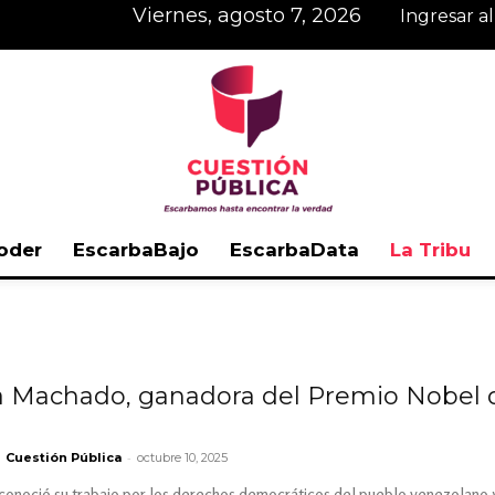
viernes, agosto 7, 2026
Ingresar a
oder
EscarbaBajo
EscarbaData
La Tribu
Cuestión
a Machado, ganadora del Premio Nobel de
Pública
-
Cuestión Pública
octubre 10, 2025
noció su trabajo por los derechos democráticos del pueblo venezolano y s