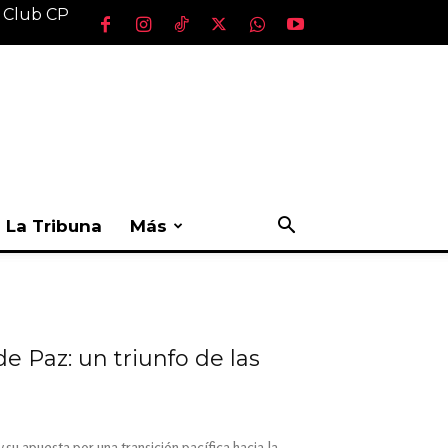
l Club CP
La Tribuna
Más
 Paz: un triunfo de las
u apuesta por una transición pacífica hacia la